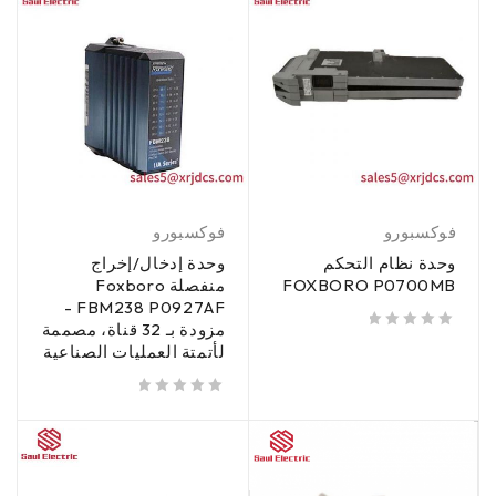
فوكسبورو
فوكسبورو
وحدة نظام التحكم
وحدة إدخال/إخراج
FOXBORO P0700MB
منفصلة Foxboro
FBM238 P0927AF -
مزودة بـ 32 قناة، مصممة
من 5
تم تقييمه
لأتمتة العمليات الصناعية
من 5
تم تقييمه