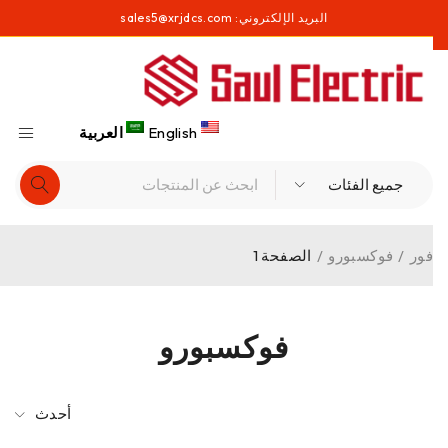
البريد الإلكتروني:
sales5@xrjdcs.com
English
العربية
فور
/
فوكسبورو
/
الصفحة 1
فوكسبورو
أحدث