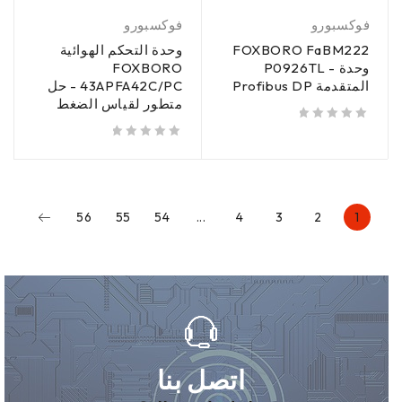
فوكسبورو
فوكسبورو
FOXBORO FaBM222
وحدة التحكم الهوائية
P0926TL - وحدة
FOXBORO
Profibus DP المتقدمة
43APFA42C/PC - حل
متطور لقياس الضغط
من 5
تم تقييمه
من 5
تم تقييمه
56
55
54
...
4
3
2
1
اتصل بنا