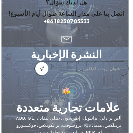
هل لديك سؤال؟
اتصل بنا على مدار الساعة طوال أيام الأسبوع!
+86 18250705533
النشرة الإخبارية
علامات تجارية متعددة
ABB، GE، ألين برادلي، هانيويل، إيمرسون، بنتلي نيفادا،
بروسوفت، ترايكونكس، فوكسبورو، ICS تريبلكس، هيما،
شنايدر، يوكوجاوا، وودوارد، B&R، إلخ