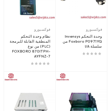
فوكسبورو
فوكسبورو
وحدة التحكم Invensys
نظام وحدة التحكم
Foxboro P0971YQ من
المنطقية القابلة للبرمجة
سلسلة I/A
(PLC) من نوع
FOXBORO 870ITPH-
AYFNZ-7
من 5
تم تقييمه
من 5
تم تقييمه