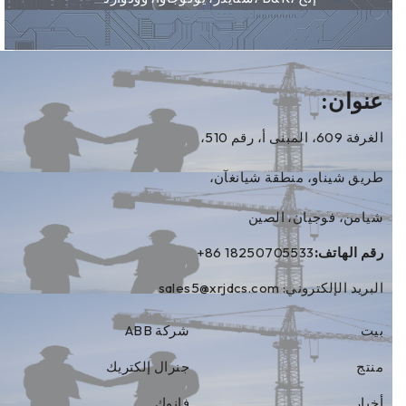
عنوان:
الغرفة 609، المبنى أ، رقم 510،
طريق شيناو، منطقة شيانغآن،
شيامن، فوجيان، الصين
رقم الهاتف:
+86 18250705533
البريد الإلكتروني:
sales5@xrjdcs.com
بيت
شركة ABB
منتج
جنرال إلكتريك
أخبار
فانوك