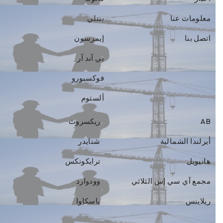
معلومات عنا
بنتلي
اتصل بنا
إيمرسون
بي آند آر
فوكسبورو
ألستوم
AB
ريكسروث
أيرلندا الشمالية
شنايدر
هانيويل
ترايكونكس
مجمع آي سي إس الثلاثي
وودوارد
ريلاينس
ياسكاوا