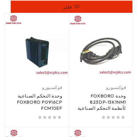
فلتر
فوكسبورو
فوكسبورو
وحدة FOXBORO
وحدة التحكم الصناعية
FOXBORO P0916CP
823DP-13K1NM1
لأنظمة التحكم الصناعية
FCM10EF
من 5
تم تقييمه
من 5
تم تقييمه