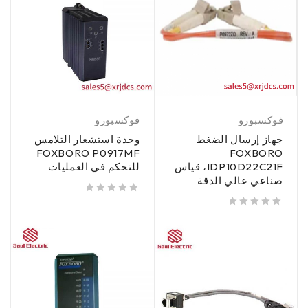
فوكسبورو
فوكسبورو
جهاز إرسال الضغط
وحدة استشعار التلامس
FOXBORO P0917MF
FOXBORO
IDP10D22C21F، قياس
للتحكم في العمليات
صناعي عالي الدقة
من 5
تم تقييمه
من 5
تم تقييمه